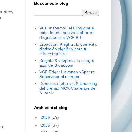
Buscar este blog
xámenes
n
VCF Inspector: el Fling que a
más de uno nos va a ahorrar
disgustos con VCF 9.1
Broadcom Knights: lo que esta
distinción significa para tu
infraestructura
Knights & vExperts: la sangre
azul de Broadcom
VCF Edge: Llevando vSphere
Supervisor al extremo
¡Sorpresa (otra vez)! Unboxing
del premio MCX Challenge de
Nutanix
Archivo del blog
►
2026
(19)
►
2025
(37)
ero