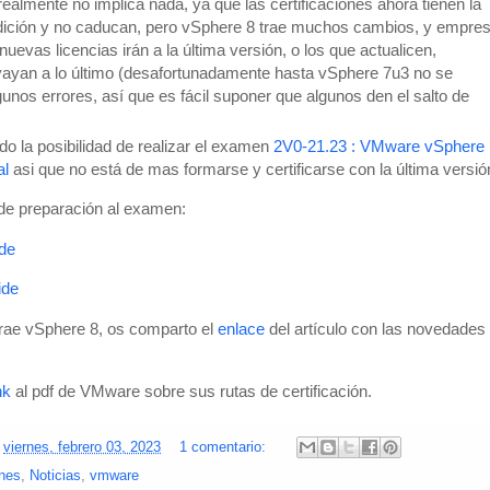
ealmente no implica nada, ya que las certificaciones ahora tienen la
dición y no caducan, pero vSphere 8 trae muchos cambios, y empre
uevas licencias irán a la última versión, o los que actualicen,
ayan a lo último (desafortunadamente hasta vSphere 7u3 no se
unos errores, así que es fácil suponer que algunos den el salto de
do la posibilidad de realizar el examen
2V0-21.23 : VMware vSphere
al
asi que no está de mas formarse y certificarse con la última versió
de preparación al examen:
de
ide
trae vSphere 8, os comparto el
enlace
del artículo con las novedades
ink
al pdf de VMware sobre sus rutas de certificación.
n
viernes, febrero 03, 2023
1 comentario:
ones
,
Noticias
,
vmware