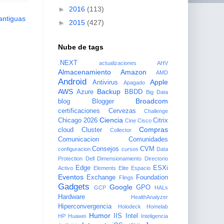
►
2016
(113)
antiguas
►
2015
(427)
Nube de tags
.NEXT
actualizaciones
AHV
Almacenamiento
Amazon
AMD
Android
Apple
Antivirus
Apagado
AWS
Backup
Azure
BBDD
Big Data
Broadcom
blog
Blogger
certificaciones
Cervezas
Challenge
Ciencia
Chicago 2026
Citrix
Cine
Cisco
Compras
cloud
Cluster
Collector
Comunicacion
Comunidades
Consejos
CVM
configuracion
cursos
Data
Protection
Dell
Dimensionamiento
Directorio
Edge
ESXi
Activo
Elements
Elite
Espacio
Eventos
Exchange
Foundation
Flings
Gadgets
Google
GPO
GCP
HALs
Hardware
HealthAnalyzer
Hiperconvergencia
Holodeck
Homelab
Humor
IIS
Intel
HP
Huawei
Inteligencia