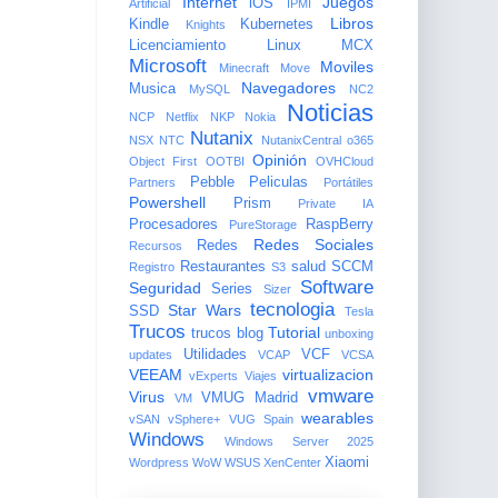
Internet
Juegos
iOS
Artificial
IPMI
Libros
Kindle
Kubernetes
Knights
Licenciamiento
Linux
MCX
Microsoft
Moviles
Minecraft
Move
Navegadores
Musica
MySQL
NC2
Noticias
NCP
Netflix
NKP
Nokia
Nutanix
NSX
NTC
NutanixCentral
o365
Opinión
Object First
OOTBI
OVHCloud
Pebble
Peliculas
Partners
Portátiles
Powershell
Prism
Private IA
Procesadores
RaspBerry
PureStorage
Redes Sociales
Redes
Recursos
Restaurantes
salud
SCCM
Registro
S3
Software
Seguridad
Series
Sizer
tecnologia
Star Wars
SSD
Tesla
Trucos
Tutorial
trucos blog
unboxing
Utilidades
VCF
updates
VCAP
VCSA
VEEAM
virtualizacion
vExperts
Viajes
vmware
Virus
VMUG Madrid
VM
wearables
vSAN
vSphere+
VUG Spain
Windows
Windows Server 2025
Xiaomi
Wordpress
WoW
WSUS
XenCenter