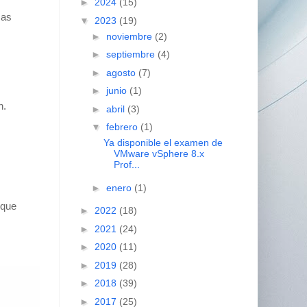
►
2024
(15)
sas
▼
2023
(19)
►
noviembre
(2)
►
septiembre
(4)
►
agosto
(7)
►
junio
(1)
n.
►
abril
(3)
▼
febrero
(1)
Ya disponible el examen de
VMware vSphere 8.x
Prof...
►
enero
(1)
 que
►
2022
(18)
►
2021
(24)
►
2020
(11)
►
2019
(28)
►
2018
(39)
►
2017
(25)