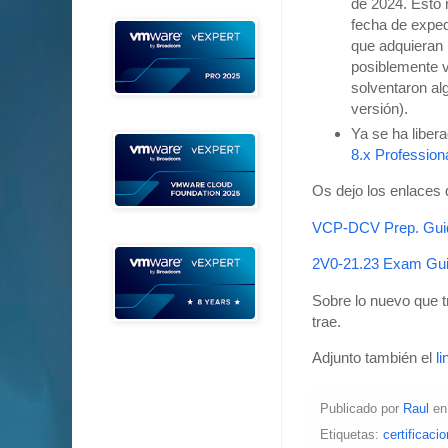
de 2024. Esto r
fecha de expe
que adquieran n
posiblemente v
solventaron alg
versión).
Ya se ha libera
8.x Profession
Os dejo los enlaces 
VCP-DCV Prep. Gui
2V0-21.23 Exam Gu
Sobre lo nuevo que 
trae.
Adjunto también el
l
Publicado por
Raul
e
Etiquetas:
certificaci