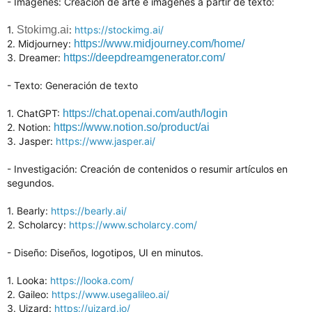
- Imágenes: Creación de arte e imágenes a partir de texto:
1.
Stokimg.ai
:
https://stockimg.ai/
2. Midjourney:
https://www.midjourney.com/home/
3. Dreamer:
https://deepdreamgenerator.com/
- Texto: Generación de texto
1. ChatGPT:
https://chat.openai.com/auth/login
2. Notion:
https://www.notion.so/product/ai
3. Jasper:
https://www.jasper.ai/
- Investigación: Creación de contenidos o resumir artículos en
segundos.
1. Bearly:
https://bearly.ai/
2. Scholarcy:
https://www.scholarcy.com/
- Diseño: Diseños, logotipos, UI en minutos.
1. Looka:
https://looka.com/
2. Gaileo:
https://www.usegalileo.ai/
3. Uizard:
https://uizard.io/