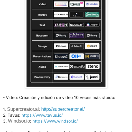
- Video: Creación y edición de vídeo 10 veces más rápido:
1.
Supercreator.ai
:
http://supercreator.ai/
2. Tavus:
https://www.tavus.io/
3.
Windsor.io
:
https://www.windsor.io/