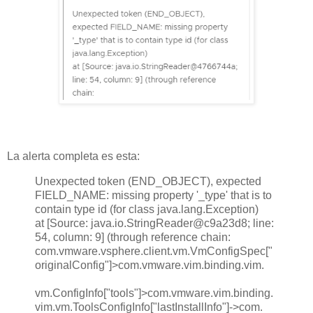
La alerta completa es esta:
Unexpected token (END_OBJECT), expected
FIELD_NAME: missing property '_type' that is to
contain type id (for class java.lang.Exception)
at [Source: java.io.StringReader@c9a23d8; line:
54, column: 9] (through reference chain:
com.vmware.vsphere.client.vm.VmConfigSpec["
originalConfig"]>com.vmware.vim.binding.vim.
vm.ConfigInfo["tools"]>com.vmware.vim.binding.
vim.vm.ToolsConfigInfo["lastInstallInfo"]->com.