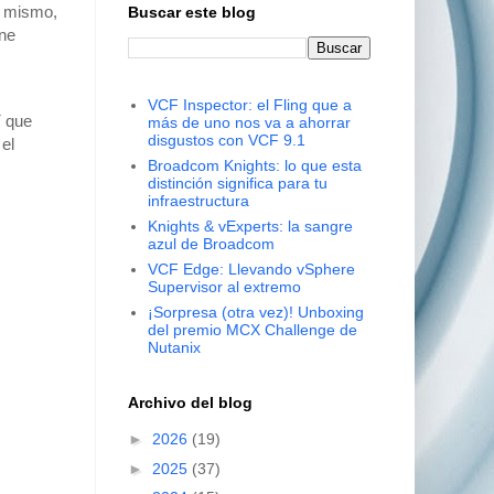
o mismo,
Buscar este blog
ene
VCF Inspector: el Fling que a
í que
más de uno nos va a ahorrar
disgustos con VCF 9.1
el
Broadcom Knights: lo que esta
distinción significa para tu
infraestructura
Knights & vExperts: la sangre
azul de Broadcom
VCF Edge: Llevando vSphere
Supervisor al extremo
¡Sorpresa (otra vez)! Unboxing
del premio MCX Challenge de
Nutanix
Archivo del blog
►
2026
(19)
►
2025
(37)