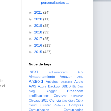
personalizadas ...
►
2021
(24)
►
2020
(11)
►
2019
(28)
►
2018
(39)
►
2017
(25)
►
2016
(113)
►
2015
(427)
Nube de tags
.NEXT
actualizaciones
AHV
Almacenamiento
Amazon
AMD
de
Android
Apple
Antivirus
Apagado
a el
AWS
Backup
Azure
BBDD
Big Data
Broadcom
blog
Blogger
certificaciones
Cervezas
Challenge
Ciencia
Chicago 2026
Citrix
Cine
Cisco
Compras
cloud
Cluster
Collector
Comunicacion
Comunidades