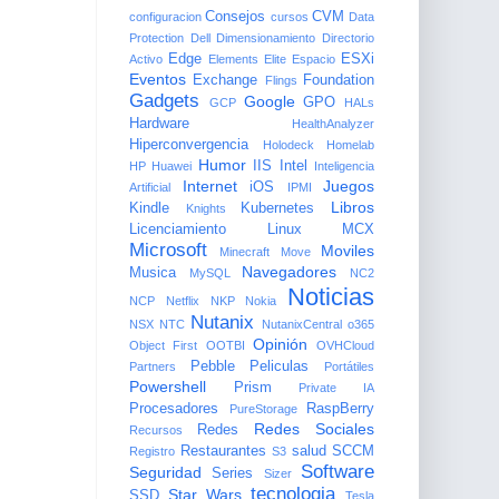
Consejos
CVM
configuracion
cursos
Data
Protection
Dell
Dimensionamiento
Directorio
Edge
ESXi
Activo
Elements
Elite
Espacio
Eventos
Exchange
Foundation
Flings
Gadgets
Google
GPO
GCP
HALs
Hardware
HealthAnalyzer
Hiperconvergencia
Holodeck
Homelab
Humor
IIS
Intel
HP
Huawei
Inteligencia
Internet
Juegos
iOS
Artificial
IPMI
Libros
Kindle
Kubernetes
Knights
Licenciamiento
Linux
MCX
Microsoft
Moviles
Minecraft
Move
Navegadores
Musica
MySQL
NC2
Noticias
NCP
Netflix
NKP
Nokia
Nutanix
NSX
NTC
NutanixCentral
o365
Opinión
Object First
OOTBI
OVHCloud
Pebble
Peliculas
Partners
Portátiles
Powershell
Prism
Private IA
Procesadores
RaspBerry
PureStorage
Redes Sociales
Redes
Recursos
Restaurantes
salud
SCCM
Registro
S3
Software
Seguridad
Series
Sizer
tecnologia
Star Wars
SSD
Tesla