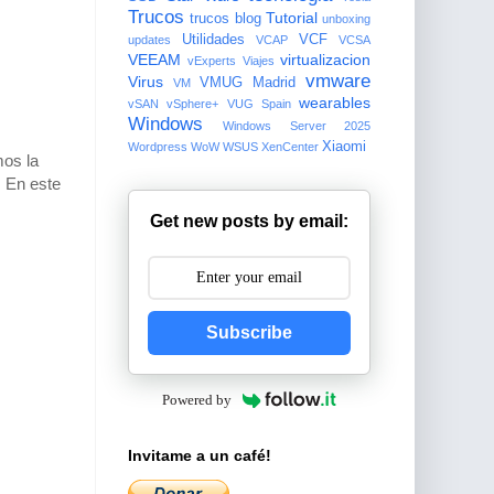
Trucos
Tutorial
trucos blog
unboxing
Utilidades
VCF
updates
VCAP
VCSA
VEEAM
virtualizacion
vExperts
Viajes
vmware
Virus
VMUG Madrid
VM
wearables
vSAN
vSphere+
VUG Spain
Windows
Windows Server 2025
Xiaomi
Wordpress
WoW
WSUS
XenCenter
mos la
. En este
Get new posts by email:
Subscribe
Powered by
Invitame a un café!