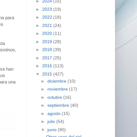
►
2024
(15)
►
2023
(19)
►
2022
(18)
ha para
sa
►
2021
(24)
►
2020
(11)
►
2019
(28)
sta
testinos,
►
2018
(39)
►
2017
(25)
►
2016
(113)
 se han
▼
2015
(427)
Los
►
diciembre
(10)
para una
►
noviembre
(17)
►
octubre
(16)
►
septiembre
(40)
►
agosto
(15)
►
julio
(54)
▼
junio
(90)
Otros usos del riel