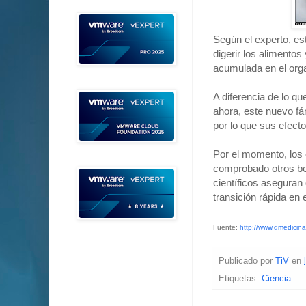
Según el experto, e
digerir los alimento
acumulada en el org
A diferencia de lo q
ahora, este nuevo fá
por lo que sus efect
Por el momento, los
comprobado otros ben
científicos aseguran
transición rápida en
Fuente:
http://www.dmedicin
Publicado por
TiV
en
Etiquetas:
Ciencia