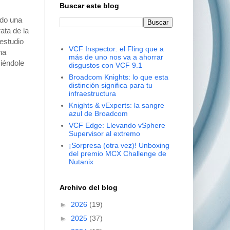
Buscar este blog
ado una
ata de la
 estudio
VCF Inspector: el Fling que a
ha
más de uno nos va a ahorrar
ciéndole
disgustos con VCF 9.1
Broadcom Knights: lo que esta
distinción significa para tu
infraestructura
Knights & vExperts: la sangre
azul de Broadcom
VCF Edge: Llevando vSphere
Supervisor al extremo
¡Sorpresa (otra vez)! Unboxing
del premio MCX Challenge de
Nutanix
Archivo del blog
►
2026
(19)
►
2025
(37)