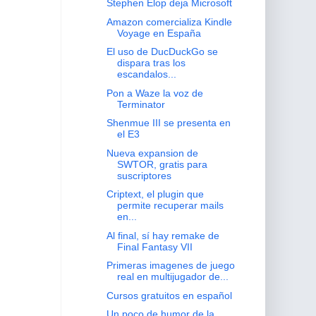
Stephen Elop deja Microsoft
Amazon comercializa Kindle
Voyage en España
El uso de DucDuckGo se
dispara tras los
escandalos...
Pon a Waze la voz de
Terminator
Shenmue III se presenta en
el E3
Nueva expansion de
SWTOR, gratis para
suscriptores
Criptext, el plugin que
permite recuperar mails
en...
Al final, sí hay remake de
Final Fantasy VII
Primeras imagenes de juego
real en multijugador de...
Cursos gratuitos en español
Un poco de humor de la