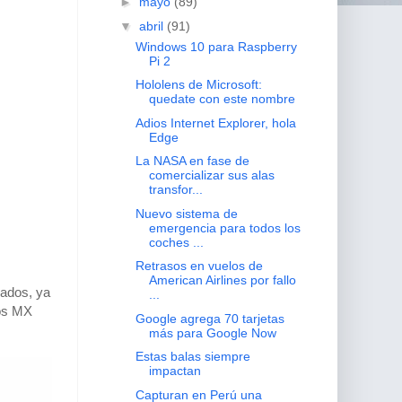
►
mayo
(89)
▼
abril
(91)
Windows 10 para Raspberry
Pi 2
Hololens de Microsoft:
quedate con este nombre
Adios Internet Explorer, hola
Edge
La NASA en fase de
comercializar sus alas
transfor...
Nuevo sistema de
emergencia para todos los
coches ...
Retrasos en vuelos de
American Airlines por fallo
lados, ya
...
los MX
Google agrega 70 tarjetas
más para Google Now
Estas balas siempre
impactan
Capturan en Perú una