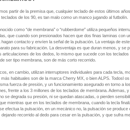
mos partir de la premisa que, cualquier teclado de estos últimos años
teclados de los 90, es tan malo como un manco jugando al futbolín.
conocido como “de membrana” o “rubberdome” utiliza pequeños interr
las, que cuando son presionados hacen que dos finas laminas con un
hagan contacto y envíen la señal de la pulsación. La ventaja de est
arato para su fabricación. La desventaja es que duran menos, y se 
 articulaciones de los dedos, lo mismo que sucede con los teclados
 de ser tipo membrana, son de más corto recorrido.
os, en cambio, utilizan interruptores individuales para cada tecla, 
s más habituales son de la marca Cherry MX, o bien ALPS. Todosl os
isma fuerza de presión, y un funcionamiento asegurado en torno a lo
nes, frente a los 3 millones de los teclados de membrana. Ademas, y 
 no se degrada su presión, ni se quedan atascadas, o pierden sensibil
que mientras que en los teclados de membrana, cuando la tecla final
se efectua la pulsación, en un mecánico no, la pulsación se produce 
”, dejando recorrido al dedo para cesar en la pulsación, y que sufra m