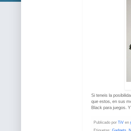
Si teneis la posibili
que estos, en sus mo
Black para juegos. Y
Publicado por
TiV
en
Etiquetas:
Gadgets
,
N