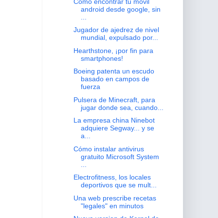
Como encontrar tu movil
android desde google, sin
...
Jugador de ajedrez de nivel
mundial, expulsado por...
Hearthstone, ¡por fin para
smartphones!
Boeing patenta un escudo
basado en campos de
fuerza
Pulsera de Minecraft, para
jugar donde sea, cuando...
La empresa china Ninebot
adquiere Segway... y se
a...
Cómo instalar antivirus
gratuito Microsoft System
...
Electrofitness, los locales
deportivos que se mult...
Una web prescribe recetas
"legales" en minutos