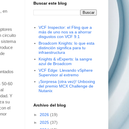
Buscar este blog
, en
VCF Inspector: el Fling que a
uptores
más de uno nos va a ahorrar
 circuito
disgustos con VCF 9.1
e sistema
Broadcom Knights: lo que esta
produce
distinción significa para tu
infraestructura
 de
Knights & vExperts: la sangre
azul de Broadcom
VCF Edge: Llevando vSphere
montados
Supervisor al extremo
¡Sorpresa (otra vez)! Unboxing
s 50-60
del premio MCX Challenge de
al
Nutanix
idad. Y
iza su
Archivo del blog
con el
enor
►
2026
(19)
►
2025
(37)